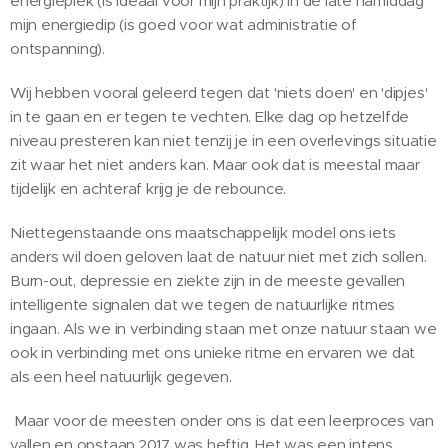
energiepiek (is ideaal voor mijn praktijk) in de late namiddag
mijn energiedip (is goed voor wat administratie of
ontspanning).
Wij hebben vooral geleerd tegen dat 'niets doen' en 'dipjes'
in te gaan en er tegen te vechten. Elke dag op hetzelfde
niveau presteren kan niet tenzij je in een overlevings situatie
zit waar het niet anders kan. Maar ook dat is meestal maar
tijdelijk en achteraf krijg je de rebounce.
Niettegenstaande ons maatschappelijk model ons iets
anders wil doen geloven laat de natuur niet met zich sollen.
Burn-out, depressie en ziekte zijn in de meeste gevallen
intelligente signalen dat we tegen de natuurlijke ritmes
ingaan. Als we in verbinding staan met onze natuur staan we
ook in verbinding met ons unieke ritme en ervaren we dat
als een heel natuurlijk gegeven.
Maar voor de meesten onder ons is dat een leerproces van
vallen en opstaan.2017 was heftig. Het was een intens