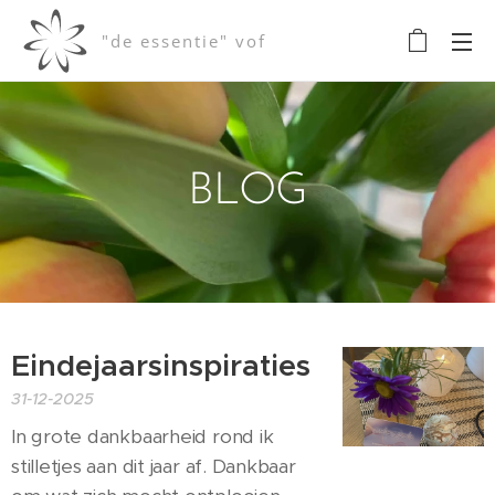
"de essentie" vof
BLOG
Eindejaarsinspiraties
31-12-2025
In grote dankbaarheid rond ik
stilletjes aan dit jaar af. Dankbaar