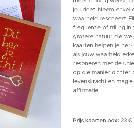
meer duiding wenst. L
jou doet. Neem enkel 
waarheid resoneert. El
frequentie of trilling i
grotere natuur die we
kaarten helpen je her-i
als jouw waarheid erk
resoneren met de uniek
op die manier dichter 
levenskracht en magie.
affirmatie.
Prijs kaarten box: 23 €