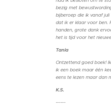
had ik besloten om te sto
bezig met bewustwording 
bijberoep die ik vanaf ju
dat ik er klaar voor ben.
handen, grote dank ervoor!
het is tijd voor het nieuwe
Tania
Ontzettend goed boek! Ik 
ik een boek maar één kee
eens te lezen maar dan m
K.S.
------