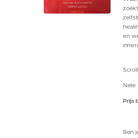
zoekt
zelfs
heali
en we
inner
Scrol
Nele 
Prijs
Ben j