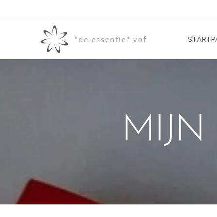
"de essentie" vof
STARTP
MIJN