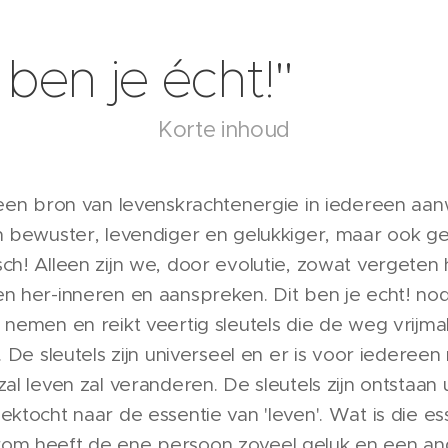
 ben je écht!"
Korte inhoud
 een bron van levenskrachtenergie in iedereen aan
n bewuster, levendiger en gelukkiger, maar ook gez
ch! Alleen zijn we, door evolutie, zowat vergeten
n her-inneren en aanspreken. Dit ben je echt! nodi
 nemen en reikt veertig sleutels die de weg vrijmak
f. De sleutels zijn universeel en er is voor iedereen 
zal leven zal veranderen. De sleutels zijn ontstaan 
ektocht naar de essentie van 'leven'. Wat is die 
m heeft de ene persoon zoveel geluk en een and