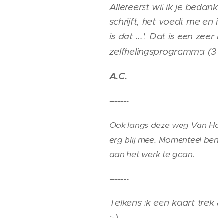
Allereerst wil ik je bedan
schrijft, het voedt me en
is dat ...'. Dat is een ze
zelfhelingsprogramma (3 
A.C.
-------
Ook langs deze weg Van Hart
erg blij mee. Momenteel ben
aan het werk te gaan.
-------
Telkens ik een kaart trek
:-) Ik voel de wo