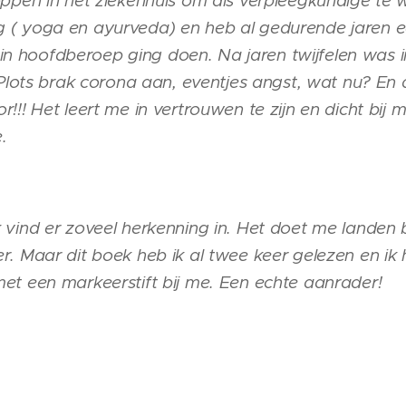
ppen in het ziekenhuis om als verpleegkundige te we
( yoga en ayurveda) en heb al gedurende jaren een
li in hoofdberoep ging doen. Na jaren twijfelen was
 Plots brak corona aan, eventjes angst, wat nu? En 
!! Het leert me in vertrouwen te zijn en dicht bij m
.
vind er zoveel herkenning in. Het doet me landen b
r. Maar dit boek heb ik al twee keer gelezen en ik
et een markeerstift bij me. Een echte aanrader!